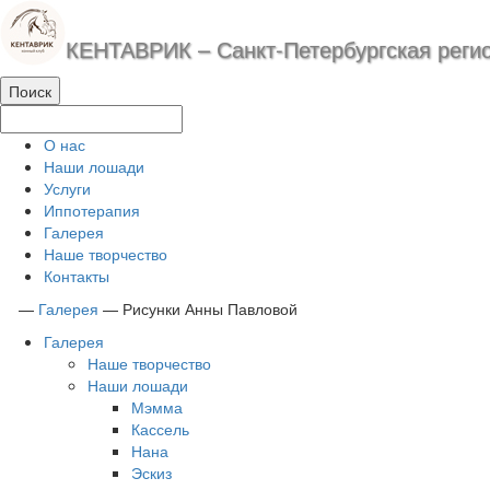
КЕНТАВРИК – Санкт-Петербургская реги
О нас
Наши лошади
Услуги
Иппотерапия
Галерея
Наше творчество
Контакты
—
Галерея
—
Рисунки Анны Павловой
Галерея
Наше творчество
Наши лошади
Мэмма
Кассель
Нана
Эскиз