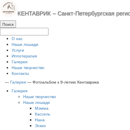
КЕНТАВРИК – Санкт-Петербургская реги
О нас
Наши лошади
Услуги
Иппотерапия
Галерея
Наше творчество
Контакты
—
Галерея
—
Фотоальбом к 9-летию Кентаврика
Галерея
Наше творчество
Наши лошади
Мэмма
Кассель
Нана
Эскиз